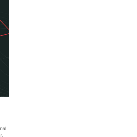
onal
2,