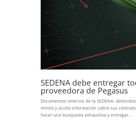
SEDENA debe entregar tod
proveedora de Pegasus
Documentos internos de la SEDENA, obtenidos 
mintió y ocultó información sobre sus contrato
hacer una búsqueda exhaustiva y entregar...