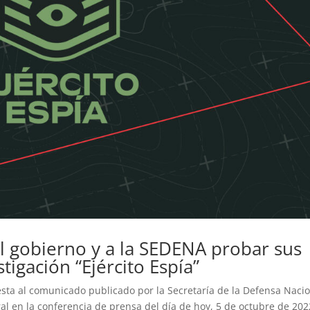
al gobierno y a la SEDENA probar sus
stigación “Ejército Espía”
ta al comunicado publicado por la Secretaría de la Defensa Naci
al en la conferencia de prensa del día de hoy, 5 de octubre de 202