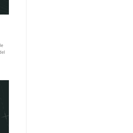
de
del