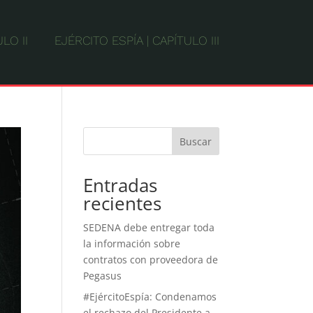
LO II
EJÉRCITO ESPÍA | CAPÍTULO III
Buscar
Entradas
recientes
SEDENA debe entregar toda
la información sobre
contratos con proveedora de
Pegasus
#EjércitoEspía: Condenamos
el rechazo del Presidente a