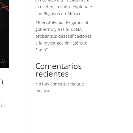
la evidencia sobre espionaje
con Pegasus en México
#EjércitoEspía: Exigimos al
gobierno y a la SEDENA
probar sus descalificaciones
a la investigación “Ejército
Espía”
Comentarios
recientes
n
No hay comentarios que
mostrar.
o
ría