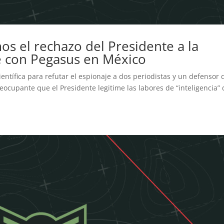
s el rechazo del Presidente a la
e con Pegasus en México
entífica para refutar el espionaje a dos periodistas y un defensor 
upante que el Presidente legitime las labores de “inteligencia” 