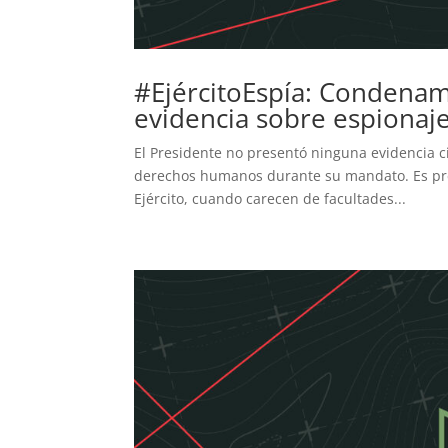
#EjércitoEspía: Condenamo
evidencia sobre espionaj
El Presidente no presentó ninguna evidencia ci
derechos humanos durante su mandato. Es preoc
Ejército, cuando carecen de facultades...