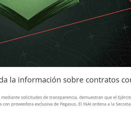
a la información sobre contratos co
mediante solicitudes de transparencia, demuestran que el Ejércit
s con proveedora exclusiva de Pegasus. El INAI ordena a la Secreta