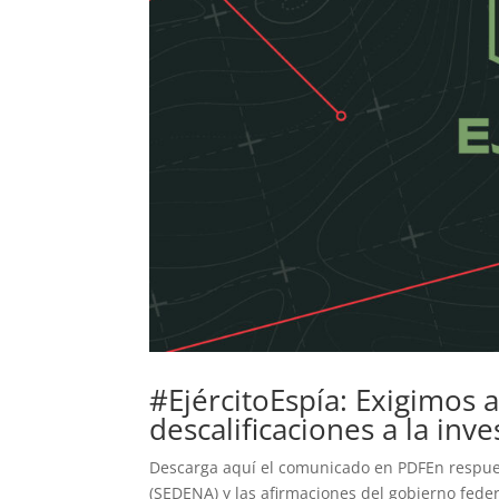
#EjércitoEspía: Exigimos 
descalificaciones a la inve
Descarga aquí el comunicado en PDFEn respues
(SEDENA) y las afirmaciones del gobierno feder